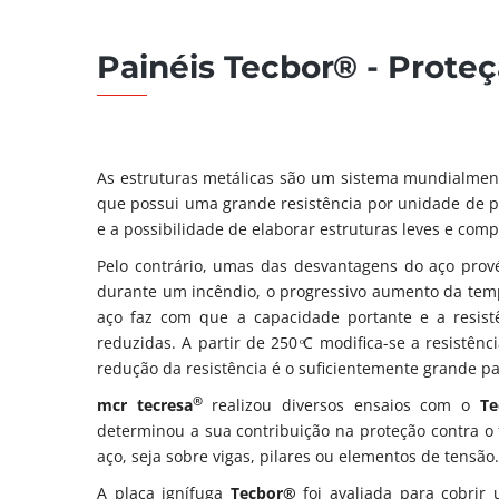
Painéis Tecbor® - Proteç
As estruturas metálicas são um sistema mundialmen
que possui uma grande resistência por unidade de pe
e a possibilidade de elaborar estruturas leves e comp
Pelo contrário, umas das desvantagens do aço prov
durante um incêndio, o progressivo aumento da temp
aço faz com que a capacidade portante e a resist
reduzidas. A partir de 250 ͦC modifica-se a resistênc
redução da resistência é o suficientemente grande p
®
mcr tecresa
realizou diversos ensaios com o
T
determinou a sua contribuição na proteção contra o
aço, seja sobre vigas, pilares ou elementos de tensão.
A placa ignífuga
Tecbor®
foi avaliada para cobrir