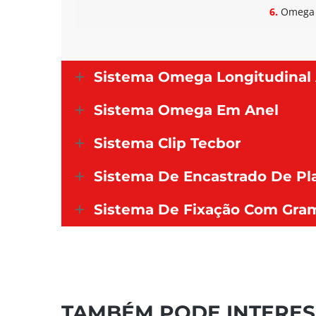
6.
Omega 4
Sistema Omega Longitudinal A
Sistema Omega Em Anel
Sistema Clip Tecbor
Sistema De Encastrado De Pl
Sistema De Fixação Com Gra
TAMBÉM PODE INTERES