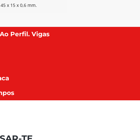
5 x 15 x 0,6 mm.
o Perfil. Vigas
aca
mpos
SAR-TE