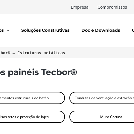
Empresa
Compromissos
os
Soluções Construtivas
Doc e Downloads
cbor® – Estruturas metálicas
os painéis Tecbor®
lementos estruturais do betão
Condutas de ventilação e extração
lsos tetos e proteção de lajes
Muro Cortina