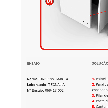
ENSAIO
SOLUÇÃ
1.
Painéi
Norma
: UNE ENV 13381-4
2.
Parafus
Laboratório
: TECNALIA
consonant
Nº Ensaio:
058417-002
3.
Pilar de
4.
Pasta d
5.
Cantone