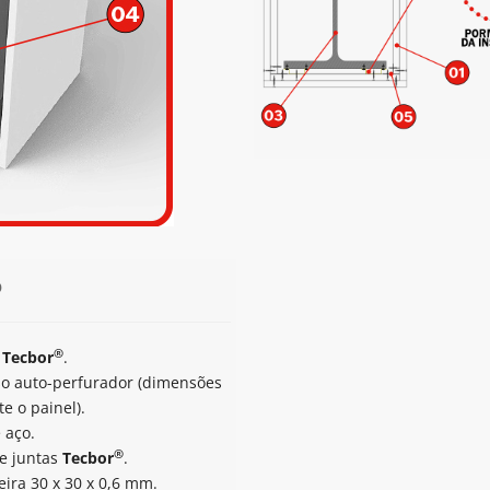
O
®
s
Tecbor
.
o auto-perfurador (dimensões
e o painel).
 aço.
®
e juntas
Tecbor
.
ira 30 x 30 x 0,6 mm.