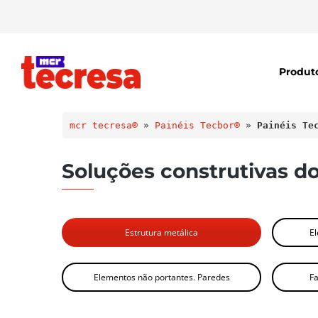
Produt
mcr tecresa®
 » 
Painéis Tecbor®
 » 
Painéis Te
Soluções construtivas d
Estrutura metálica
E
Elementos não portantes. Paredes
Fa