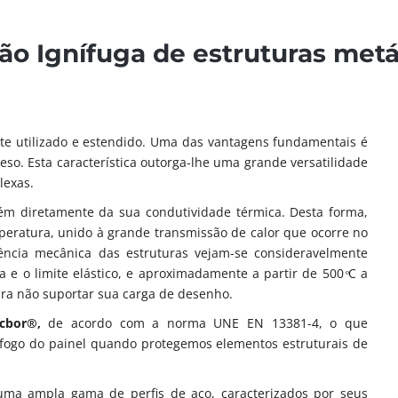
ão Ignífuga de estruturas metá
te utilizado e estendido. Uma das vantagens fundamentais é
so. Esta característica outorga-lhe uma grande versatilidade
lexas.
ém diretamente da sua condutividade térmica. Desta forma,
eratura, unido à grande transmissão de calor que ocorre no
ência mecânica das estruturas vejam-se consideravelmente
ia e o limite elástico, e aproximadamente a partir de 500 ͦC a
ara não suportar sua carga de desenho.
ecbor®,
de acordo com a norma UNE EN 13381-4, o que
 fogo do painel quando protegemos elementos estruturais de
 uma ampla gama de perfis de aço, caracterizados por seus