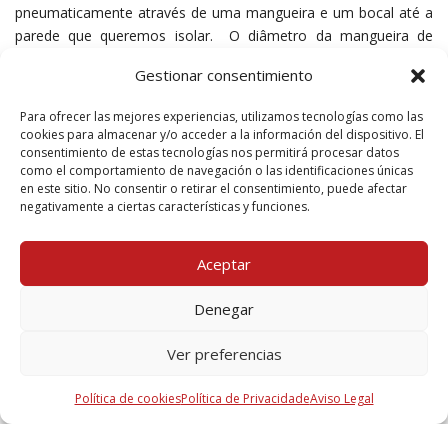
pneumaticamente através de uma mangueira e um bocal até a
parede que queremos isolar. O diâmetro da mangueira de
insuflação é de 50mm, o bocal de aplicação tem um diâmetro
Gestionar consentimiento
de 50mm, por isso o orifício deve ser de 52mm.
Para ofrecer las mejores experiencias, utilizamos tecnologías como las
cookies para almacenar y/o acceder a la información del dispositivo. El
consentimiento de estas tecnologías nos permitirá procesar datos
Documentos do produto
como el comportamiento de navegación o las identificaciones únicas
en este sitio. No consentir o retirar el consentimiento, puede afectar
negativamente a ciertas características y funciones.
Ficha para download
Aceptar
1 Mb, PDF
Denegar
Características técnicas e especificações
Ver preferencias
134 Kb, PDF
Política de cookies
Política de Privacidade
Aviso Legal
Ficha técnica
2 Mb, PDF