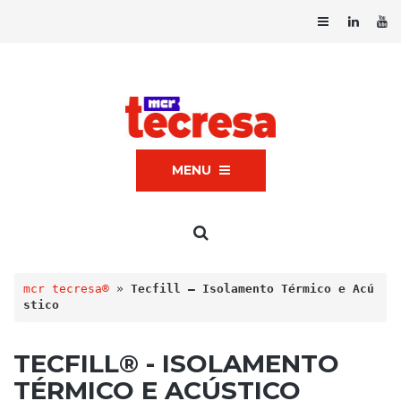
MENU
mcr tecresa®
 » 
Tecfill – Isolamento Térmico e Acú
stico
TECFILL® - ISOLAMENTO
TÉRMICO E ACÚSTICO