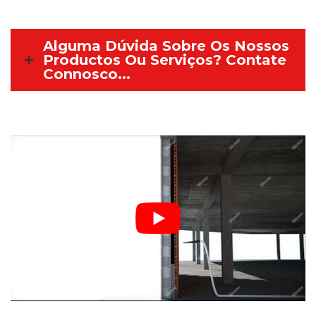
Alguma Dúvida Sobre Os Nossos
Productos Ou Serviços? Contate
Connosco...