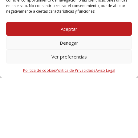
como el comportamiento de navegación o las identificaciones únicas
en este sitio. No consentir o retirar el consentimiento, puede afectar
negativamente a ciertas características y funciones.
PROPORCIONA
PROTEÇÃO CONTRA O FOGO
Aceptar
Denegar
Ver preferencias
Documentos do produto
Política de cookies
Política de Privacidade
Aviso Legal
Catálogo Selagem Tecsel®
4 Mb, PDF