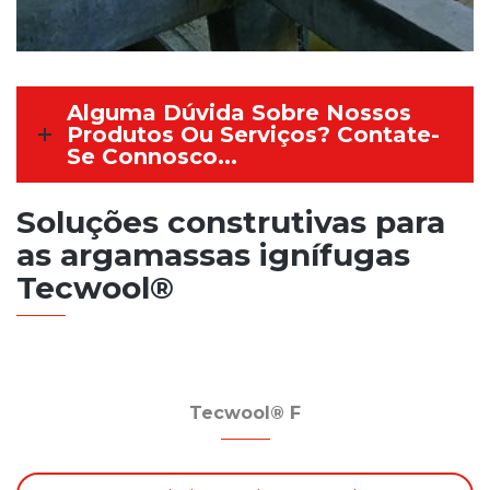
Alguma Dúvida Sobre Nossos
Produtos Ou Serviços? Contate-
Se Connosco...
Soluções construtivas para
as argamassas ignífugas
Tecwool®
Tecwool® F