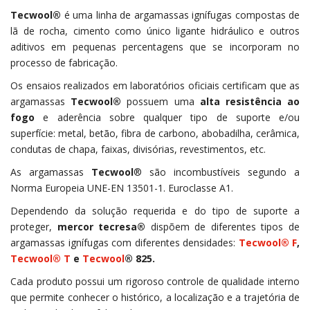
Tecwool®
é uma linha de argamassas ignífugas compostas de
lã de rocha, cimento como único ligante hidráulico e outros
aditivos em pequenas percentagens que se incorporam no
processo de fabricação.
Os ensaios realizados em laboratórios oficiais certificam que as
argamassas
Tecwool®
possuem uma
alta resistência ao
fogo
e aderência sobre qualquer tipo de suporte e/ou
superfície: metal, betão, fibra de carbono, abobadilha, cerâmica,
condutas de chapa, faixas, divisórias, revestimentos, etc.
As argamassas
Tecwool
® são incombustíveis segundo a
Norma Europeia UNE-EN 13501-1. Euroclasse A1.
Dependendo da solução requerida e do tipo de suporte a
proteger,
mercor tecresa®
dispõem de diferentes tipos de
argamassas ignífugas com diferentes densidades:
Tecwool® F
,
Tecwool® T
e
Tecwool
®
825.
Cada produto possui um rigoroso controle de qualidade interno
que permite conhecer o histórico, a localização e a trajetória de