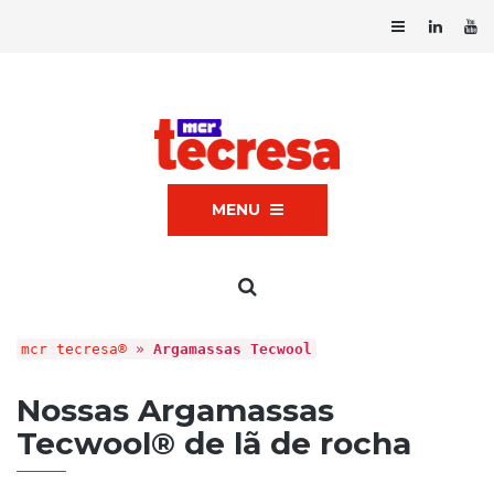
MENU
mcr tecresa®
»
Argamassas Tecwool
Nossas Argamassas
Tecwool® de lã de rocha