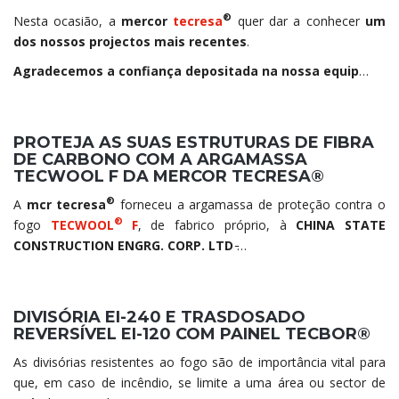
®
Nesta ocasião, a
mercor
tecresa
quer dar a conhecer
um
dos nossos projectos mais recentes
.
Agradecemos a confiança depositada na nossa equip
…
PROTEJA AS SUAS ESTRUTURAS DE FIBRA
DE CARBONO COM A ARGAMASSA
TECWOOL F DA MERCOR TECRESA®
®
A
mcr tecresa
forneceu a argamassa de proteção contra o
®
fogo
TECWOOL
F
, de fabrico próprio, à
CHINA STATE
CONSTRUCTION ENGRG. CORP. LTD ̵
…
DIVISÓRIA EI-240 E TRASDOSADO
REVERSÍVEL EI-120 COM PAINEL TECBOR®
As divisórias resistentes ao fogo são de importância vital para
que, em caso de incêndio, se limite a uma área ou sector de