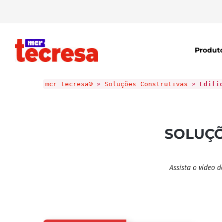
Produt
mcr tecresa®
»
Soluções Construtivas
»
Edifi
SOLUÇÕ
Assista o vídeo 