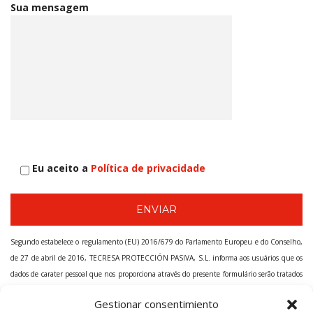
Sua mensagem
Eu aceito a
Política de privacidade
Segundo estabelece o regulamento (EU) 2016/679 do Parlamento Europeu e do Conselho,
de 27 de abril de 2016, TECRESA PROTECCIÓN PASIVA, S.L. informa aos usuários que os
dados de carater pessoal que nos proporciona através do presente formulário serão tratados
pela nossa companhia como responsável desta web. A finalidade da recolhida e tratamento
Gestionar consentimiento
dos dados pessoais que solicitamos é para poder registá-lo como usuário dos nossos serviços