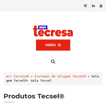
MENU
mcr tecresa®
 » 
Sistemas de Selagem Tecsel®
 » 
Sela
gem Tecsel®- Gola Tecsel
Produtos Tecsel®