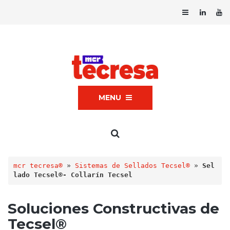
MENU
mcr tecresa®
 » 
Sistemas de Sellados Tecsel®
 » 
Sel
lado Tecsel®- Collarín Tecsel
Soluciones Constructivas de
Tecsel®