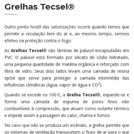
Grelhas Tecsel®
Outro ponto hostil das setorizações ocorre quando temos que
permitir a circulação livre do ar e, ao mesmo tempo, sermos
efetivo na proteção contra o fogo.
As
Grelhas Tecsel®
são lâminas de palusol encapsuladas em
PVC. O palusol está formado por silicato de sódio hidratado,
uma pequena quantidade de matéria orgânica e reforçado com
fibra de vidro. Seus dois lados levam uma camada de resina
epóxi que serve para proteger a camada intermédia das
2
influências climáticas (água, vapor de água e CO
).
Quando se excede os 100 ͦC, a
Grelha Tecsel®
, expande-se e
forma uma camada de espuma de poros finos não
combustíveis à compressão, que atuam como isolante térmico
e impede assim a passagem do calor, chama e fumos.
No caso que não se produza um incêndio, a grelha permite que
os sistemas de ventilação transportem o fluxo de ar para o que