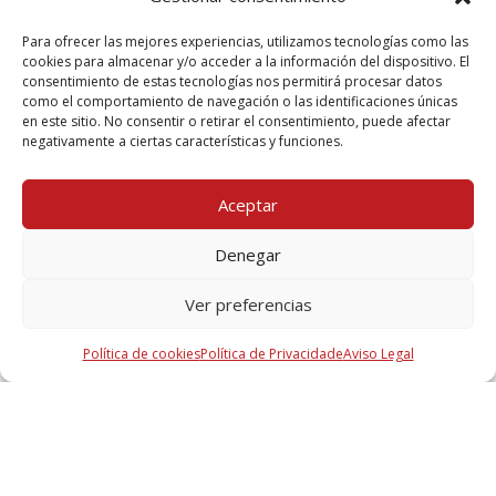
Para ofrecer las mejores experiencias, utilizamos tecnologías como las
cookies para almacenar y/o acceder a la información del dispositivo. El
consentimiento de estas tecnologías nos permitirá procesar datos
como el comportamiento de navegación o las identificaciones únicas
en este sitio. No consentir o retirar el consentimiento, puede afectar
negativamente a ciertas características y funciones.
Aceptar
Eu aceito a
Política de privacidade
Denegar
Ver preferencias
Segundo estabelece o regulamento (EU) 2016/679 do Parlamento Europeu e do Conselho,
de 27 de abril de 2016, TECRESA PROTECCIÓN PASIVA, S.L. informa aos usuários que os
Política de cookies
Política de Privacidade
Aviso Legal
dados de carater pessoal que nos proporciona através do presente formulário serão tratados
pela nossa companhia como responsável desta web. A finalidade da recolhida e tratamento
dos dados pessoais que solicitamos é para poder registá-lo como usuário dos nossos serviços
que implicará poder enviar nossas publicações e ofertas, promoções de produtos e/ou
serviços. A legitimação se realiza através do seu próprio consentimento como interessado.