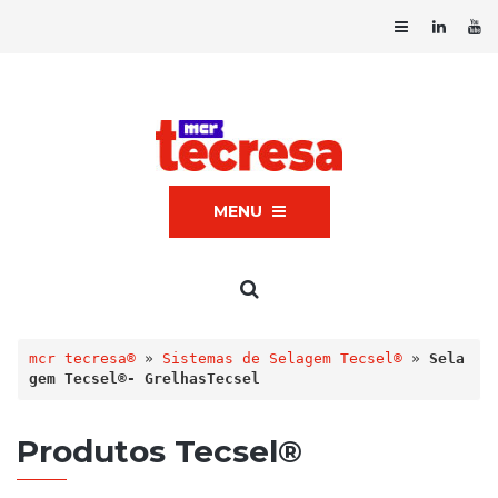
MENU
mcr tecresa®
 » 
Sistemas de Selagem Tecsel®
 » 
Sela
gem Tecsel®- GrelhasTecsel
Produtos Tecsel®