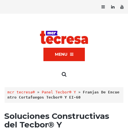
MENU
mcr tecresa®
 » 
Panel Tecbor® Y
 » 
Franjas De Encue
ntro Cortafuegos Tecbor® Y EI-60
Soluciones Constructivas
del Tecbor® Y