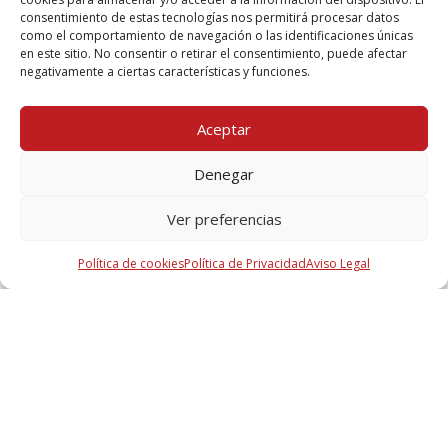
Mortero ignífugo Tecwool® F
consentimiento de estas tecnologías nos permitirá procesar datos
como el comportamiento de navegación o las identificaciones únicas
en este sitio. No consentir o retirar el consentimiento, puede afectar
negativamente a ciertas características y funciones.
Aceptar
¿Tienes alguna duda?
Contacta con nosotros
Denegar
Ver preferencias
Política de cookies
Política de Privacidad
Aviso Legal
Nombre
Email
Mensaje