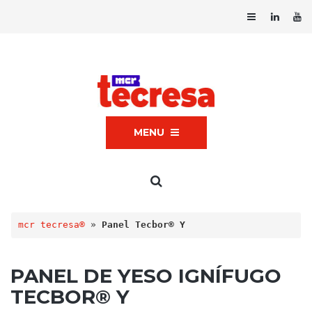
MENU
mcr tecresa®
 » 
Panel Tecbor® Y
PANEL DE YESO IGNÍFUGO
TECBOR® Y