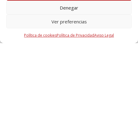
Franja encuentro medianera / cubierta
Denegar
Ver preferencias
Mortero ignífugo Tecwool® F
Política de cookies
Política de Privacidad
Aviso Legal
¿Tienes alguna duda?
Contacta con nosotros
Nombre
Email