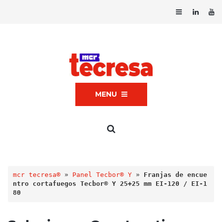
MENU
mcr tecresa®
 » 
Panel Tecbor® Y
 » 
Franjas de encue
ntro cortafuegos Tecbor® Y 25+25 mm EI-120 / EI-1
80