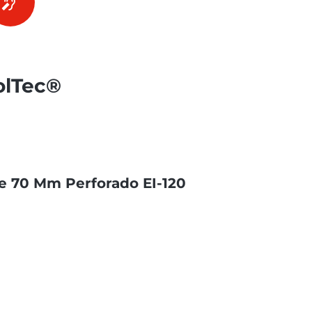
olTec®
e 70 Mm Perforado EI-120