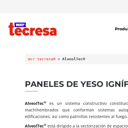
Produ
mcr tecresa®
 » 
AlveolTec®
PANELES DE YESO IGN
®
AlveolTec
es un sistema constructivo constitui
machihembrados que conforman sistemas autopor
edificaciones, así como patinillos resistentes al fuego.
®
AlveolTec
está dirigido a la sectorización de espacio