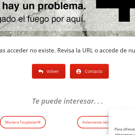
tas acceder no existe. Revisa la URL o accede de n
Volver
Contacto
Te puede interesar. . .
Mortero Tecplaster®
Aislamiento térmo-acústico Tec
Para ofrecer
almacenar y/