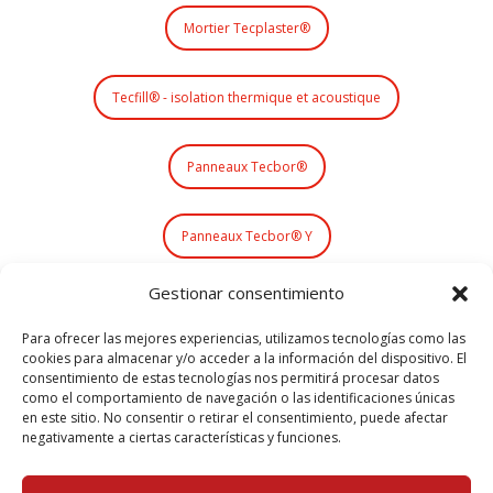
Mortier Tecplaster®
Tecfill® - isolation thermique et acoustique
Panneaux Tecbor®
Panneaux Tecbor® Y
Gestionar consentimiento
Systèmes d'étanchéité Tecsel®
Para ofrecer las mejores experiencias, utilizamos tecnologías como las
cookies para almacenar y/o acceder a la información del dispositivo. El
Peinture intumescente Teclack-W®
consentimiento de estas tecnologías nos permitirá procesar datos
como el comportamiento de navegación o las identificaciones únicas
en este sitio. No consentir o retirar el consentimiento, puede afectar
negativamente a ciertas características y funciones.
Systèmes de désenfumage