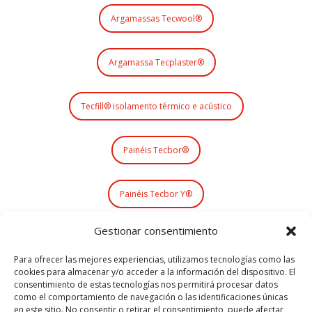
Argamassas Tecwool®
Argamassa Tecplaster®
Tecfill® isolamento térmico e acústico
Painéis Tecbor®
Painéis Tecbor Y®
Gestionar consentimiento
Sistemas de Selagem Tecsel®
Para ofrecer las mejores experiencias, utilizamos tecnologías como las
cookies para almacenar y/o acceder a la información del dispositivo. El
Pintura ignífuga Teclack-W®
consentimiento de estas tecnologías nos permitirá procesar datos
como el comportamiento de navegación o las identificaciones únicas
en este sitio. No consentir o retirar el consentimiento, puede afectar