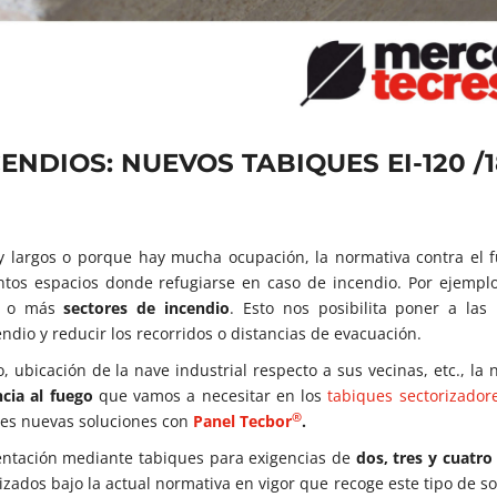
NDIOS: NUEVOS TABIQUES EI-120 /
y largos o porque hay mucha ocupación, la normativa contra el 
intos espacios donde refugiarse en caso de incendio. Por ejempl
os o más
sectores de incendio
. Esto nos posibilita poner a las
dio y reducir los recorridos o distancias de evacuación.
, ubicación de la nave industrial respecto a sus vecinas, etc., la
cia al fuego
que vamos a necesitar en los
tabiques sectorizador
®
res nuevas soluciones con
Panel Tecbor
.
tación mediante tabiques para exigencias de
dos, tres y cuatro
izados bajo la actual normativa en vigor que recoge este tipo de so