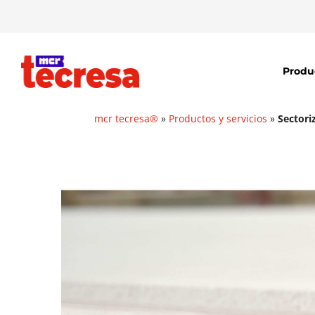
Produ
mcr tecresa®
»
Productos y servicios
»
Sectori