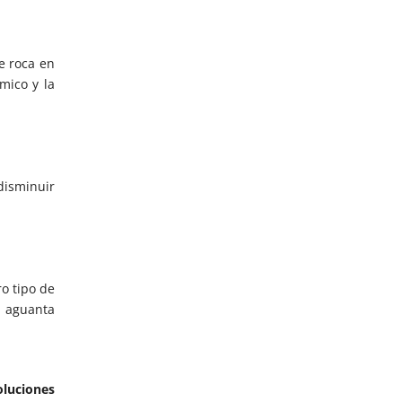
e roca en
mico y la
disminuir
ro tipo de
aguanta
oluciones