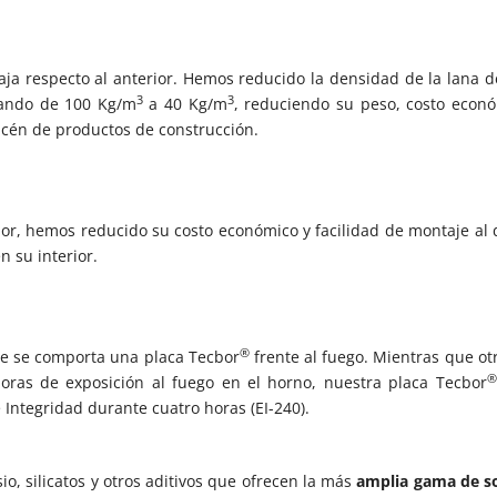
a respecto al anterior. Hemos reducido la densidad de la lana d
3
3
sando de 100 Kg/m
a 40 Kg/m
, reduciendo su peso, costo econó
acén de productos de construcción.
or, hemos reducido su costo económico y facilidad de montaje al 
n su interior.
®
ue se comporta una placa Tecbor
frente al fuego. Mientras que ot
®
oras de exposición al fuego en el horno, nuestra placa Tecbor
 Integridad durante cuatro horas (EI-240).
o, silicatos y otros aditivos que ofrecen la más
amplia gama de s