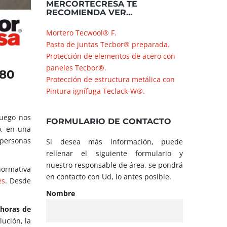
MERCORTECRESA TE
RECOMIENDA VER…
Mortero Tecwool® F.
Pasta de juntas Tecbor® preparada.
Protección de elementos de acero con
paneles Tecbor®.
180
Protección de estructura metálica con
Pintura ignífuga Teclack-W®.
fuego nos
FORMULARIO DE CONTACTO
o, en una
 personas
Si desea más información, puede
rellenar el siguiente formulario y
nuestro responsable de área, se pondrá
 normativa
en contacto con Ud, lo antes posible.
es
. Desde
Nombre
 horas de
lución, la