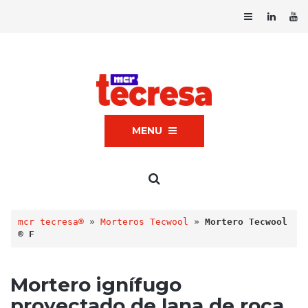
MENU
mcr tecresa®
 » 
Morteros Tecwool
 » 
Mortero Tecwool
® F
Mortero ignífugo
proyectado de lana de roca