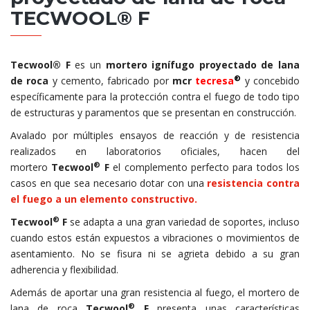
TECWOOL® F
Tecwool® F
es un
mortero ignífugo proyectado de lana
®
de roca
y cemento, fabricado por
mcr
tecresa
y concebido
específicamente para la protección contra el fuego de todo tipo
de estructuras y paramentos que se presentan en construcción.
Avalado por múltiples ensayos de reacción y de resistencia
realizados en laboratorios oficiales, hacen del
®
mortero
Tecwoo
l
F
el complemento perfecto para todos los
casos en que sea necesario dotar con una
resistencia contra
el fuego a un elemento constructivo.
®
Tecwool
F
se adapta a una gran variedad de soportes, incluso
cuando estos están expuestos a vibraciones o movimientos de
asentamiento. No se fisura ni se agrieta debido a su gran
adherencia y flexibilidad.
Además de aportar una gran resistencia al fuego, el mortero de
®
lana de roca
Tecwool
F
presenta unas características