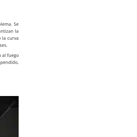
blema. Se
ntizan la
 la curva
ses.
 al fuego
spendido,