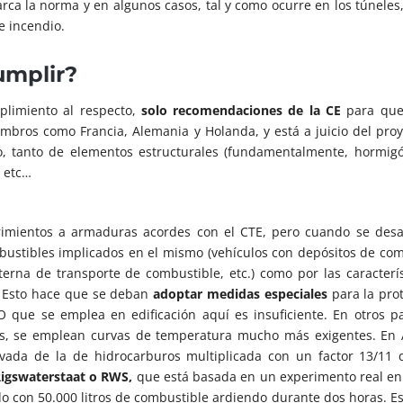
ca la norma y en algunos casos, tal y como ocurre en los túneles
e incendio.
umplir?
limiento al respecto,
solo recomendaciones de la CE
para que
mbros como Francia, Alemania y Holanda, y está a juicio del proye
o, tanto de elementos estructurales (fundamentalmente, hormig
 etc…
imientos a armaduras acordes con el CTE, pero cuando se desa
mbustibles implicados en el mismo (vehículos con depósitos de com
rna de transporte de combustible, etc.) como por las caracterís
. Esto hace que se deban
adoptar medidas especiales
para la prot
 que se emplea en edificación aquí es insuficiente. En otros p
s, se emplean curvas de temperatura mucho más exigentes. En
ivada de la de hidrocarburos multiplicada con un factor 13/11 
igswaterstaat o RWS,
que está basada en un experimento real en
o con 50.000 litros de combustible ardiendo durante dos horas. Es