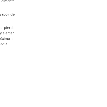
tualmente
vapor de
te pierda
y ejercen
óximo al
ncia.