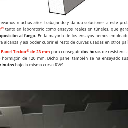
llevamos muchos años trabajando y dando soluciones a este pro
®
r
tanto en laboratorio como ensayos reales en túneles, que gara
xposición al fuego
. En la mayoría de los ensayos hemos empleado
alcanza y así poder cubrir el resto de curvas usadas en otros paí
®
n
Panel Tecbor
de 23 mm
para conseguir
dos horas
de resistencia
de hormigón de 120 mm. Dicho panel también se ha ensayado su
minutos
bajo la misma curva RWS.