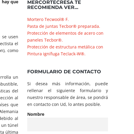
,
hay que
MERCORTECRESA TE
RECOMIENDA VER…
Mortero Tecwool® F.
Pasta de juntas Tecbor® preparada.
Protección de elementos de acero con
 se usen
paneles Tecbor®.
ctista el
Protección de estructura metálica con
ón), como
Pintura ignífuga Teclack-W®.
FORMULARIO DE CONTACTO
rrolla un
Si desea más información, puede
bustible,
rellenar el siguiente formulario y
ticas del
nuestro responsable de área, se pondrá
ección al
en contacto con Ud, lo antes posible.
aíses que
 Alemania
Nombre
debido al
 un túnel
ta última