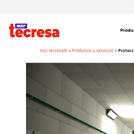
Produ
mcr tecresa®
»
Productos y servicios
»
Protecc