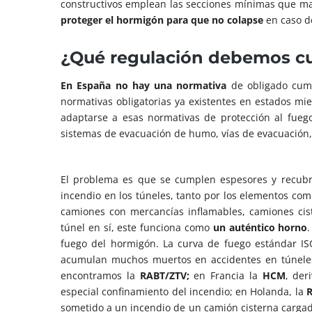
constructivos emplean las secciones mínimas que mar
proteger el hormigón para que no colapse
en caso d
¿Qué regulación debemos c
En España no hay una normativa
de obligado cump
normativas obligatorias ya existentes en estados mie
adaptarse a esas normativas de protección al fueg
sistemas de evacuación de humo, vías de evacuación,
El problema es que se cumplen espesores y recubr
incendio en los túneles, tanto por los elementos co
camiones con mercancías inflamables, camiones ciste
túnel en sí, este funciona como
un auténtico horno
fuego del hormigón. La curva de fuego estándar ISO
acumulan muchos muertos en accidentes en túnele
encontramos la
RABT/ZTV;
en Francia la
HCM
, der
especial confinamiento del incendio; en Holanda, la
R
sometido a un incendio de un camión cisterna cargad