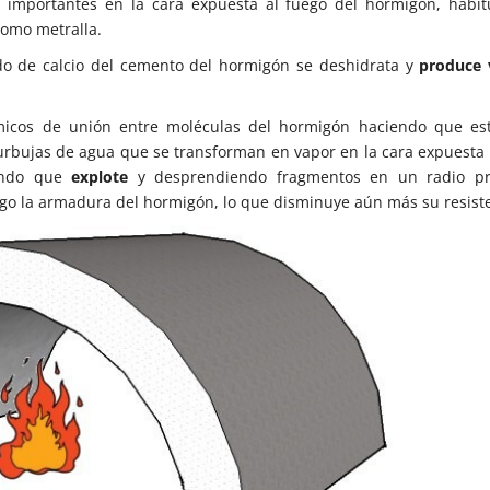
 importantes en la cara expuesta al fuego del hormigón, habi
como metralla.
do de calcio del cemento del hormigón se deshidrata y
produce 
ímicos de unión entre moléculas del hormigón haciendo que es
burbujas de agua que se transforman en vapor en la cara expuesta 
iendo que
explote
y desprendiendo fragmentos en un radio pr
go la armadura del hormigón, lo que disminuye aún más su resiste