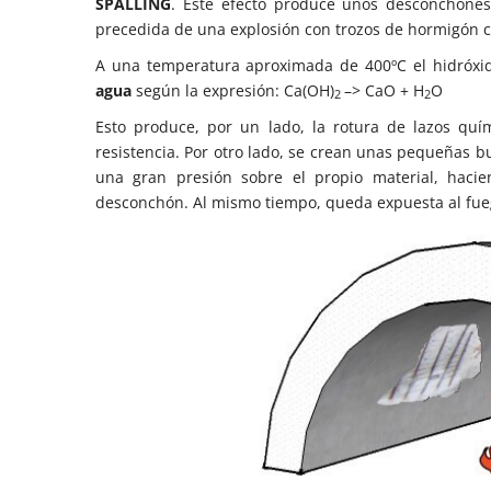
SPALLING
. Este efecto produce unos desconchones
precedida de una explosión con trozos de hormigón 
A una temperatura aproximada de 400ºC el hidróxi
agua
según la expresión: Ca(OH)
–> CaO + H
O
2
2
Esto produce, por un lado, la rotura de lazos qu
resistencia. Por otro lado, se crean unas pequeñas 
una gran presión sobre el propio material, hac
desconchón. Al mismo tiempo, queda expuesta al fue