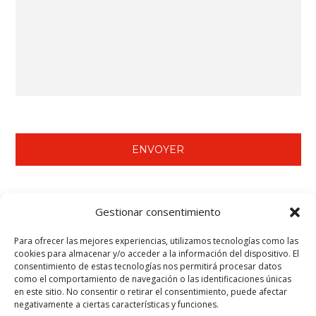
NOUS VOUS RECOMMANDONS DE VOIR…
Gestionar consentimiento
Mortier Tecwool® F.
Para ofrecer las mejores experiencias, utilizamos tecnologías como las
cookies para almacenar y/o acceder a la información del dispositivo. El
Pâte à joints préparée Tecbor®.
consentimiento de estas tecnologías nos permitirá procesar datos
Panneaux Tecbor® - Structure métallique.
como el comportamiento de navegación o las identificaciones únicas
Teclack-W® - Protection des éléments en acier (poutres et
en este sitio. No consentir o retirar el consentimiento, puede afectar
piliers).
negativamente a ciertas características y funciones.