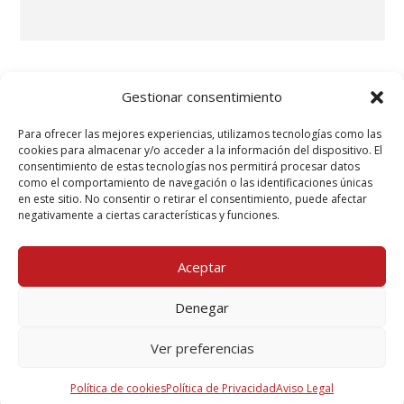
Gestionar consentimiento
Acepto la
política de privacidad.
Para ofrecer las mejores experiencias, utilizamos tecnologías como las
cookies para almacenar y/o acceder a la información del dispositivo. El
consentimiento de estas tecnologías nos permitirá procesar datos
como el comportamiento de navegación o las identificaciones únicas
en este sitio. No consentir o retirar el consentimiento, puede afectar
Según establece el Reglamento (UE) 2016/679 del Parlamento Europeo y del
negativamente a ciertas características y funciones.
Consejo, de 27 de abril de 2016, MCR TECRESA, S.L. te informa que los datos de
carácter personal que nos proporcionas a través del presente formulario
Aceptar
serán tratados por nuestra compañía como responsable de esta web. La
finalidad de la recogida y tratamiento de los datos personales que te
Denegar
solicitamos es para poder registrarte como usuario de nuestros servicios, que
implica poder enviarte nuestras publicaciones y ofertas, promociones de
Ver preferencias
productos y/o servicios. La legitimación se realiza a través de tu propio
consentimiento como interesado. Te informamos que los datos que nos
Política de cookies
Política de Privacidad
Aviso Legal
facilitas no serán cedidos a terceros. Podrás ejercer tus derechos de acceso,