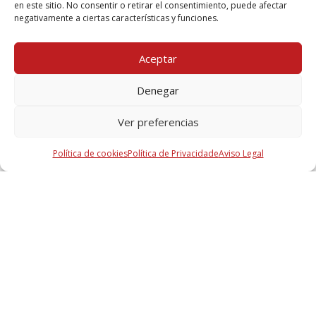
en este sitio. No consentir o retirar el consentimiento, puede afectar
negativamente a ciertas características y funciones.
Sua mensagem
Aceptar
Denegar
Ver preferencias
Política de cookies
Política de Privacidade
Aviso Legal
Eu aceito a
Política de privacidade
Segundo estabelece o regulamento (EU) 2016/679 do Parlamento Europeu e do Conselho,
de 27 de abril de 2016, TECRESA PROTECCIÓN PASIVA, S.L. informa aos usuários que os