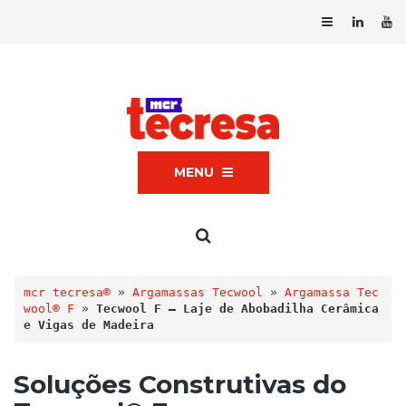
MENU
mcr tecresa®
 » 
Argamassas Tecwool
 » 
Argamassa Tec
wool® F
 » 
Tecwool F – Laje de Abobadilha Cerâmica 
e Vigas de Madeira
Soluções Construtivas do