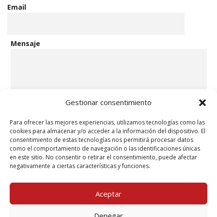
Email
Mensaje
Gestionar consentimiento
Para ofrecer las mejores experiencias, utilizamos tecnologías como las
cookies para almacenar y/o acceder a la información del dispositivo. El
Acepto la
política de privacidad.
consentimiento de estas tecnologías nos permitirá procesar datos
como el comportamiento de navegación o las identificaciones únicas
en este sitio. No consentir o retirar el consentimiento, puede afectar
negativamente a ciertas características y funciones.
Aceptar
Según establece el Reglamento (UE) 2016/679 del Parlamento Europeo y del
Consejo, de 27 de abril de 2016, MCR TECRESA, S.L. te informa que los datos de
Denegar