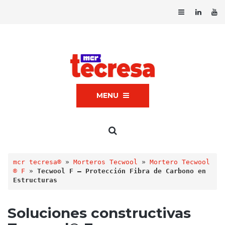
MENU
mcr tecresa®
 » 
Morteros Tecwool
 » 
Mortero Tecwool
® F
 » 
Tecwool F – Protección Fibra de Carbono en 
Estructuras
Soluciones constructivas