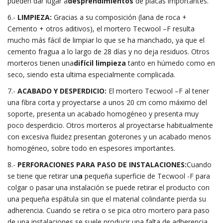
pueden dar lugar a
desprendimientos
de placas importantes.
6.-
LIMPIEZA:
Gracias a su composición (lana de roca +
Cemento + otros aditivos), el mortero Tecwool –F resulta
mucho más fácil de limpiar lo que se ha manchado, ya que el
cemento fragua a lo largo de 28 días y no deja residuos. Otros
morteros tienen una
difícil limpieza
tanto en húmedo como en
seco, siendo esta ultima especialmente complicada.
7.-
ACABADO Y DESPERDICIO:
El mortero Tecwool –F al tener
una fibra corta y proyectarse a unos 20 cm como máximo del
soporte, presenta un acabado homogéneo y presenta muy
poco desperdicio. Otros morteros al proyectarse habitualmente
con excesiva fluidez presentan goterones y un acabado menos
homogéneo, sobre todo en espesores importantes.
8.-
PERFORACIONES PARA PASO DE INSTALACIONES:
Cuando
se tiene que retirar un
a
pequeña superficie de Tecwool -F para
colgar o pasar una instalación se puede retirar el producto con
una pequeña espátula sin que el material colindante pierda su
adherencia. Cuando se retira o se pica otro mortero para paso
de una instalaciones se suele producir una falta de adherencia