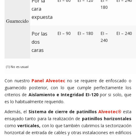
Por la
EI – 60
EI – 120
EI –
EI – 240
180
cara
expuesta
Guarnecido
Por las
EI – 90
EI – 180
EI –
EI – 240
240
dos
caras
(1) No es usual
Con nuestro
Panel Alveotec
no se requiere de enfoscado o
guarnecido posterior, con lo que cumple perfectamente los
criterios de
Aislamiento e Integridad EI-120
por si solo, que
es lo habitualmente requerido.
Además, el
Sistema de cierre de patinillos
Alveotec®
esta
ensayado tanto para la realización de
patinillos horizontales
como
verticales,
con lo que también cubrimos la sectorización
horizontal de entrada de cables y otras instalaciones en edificios