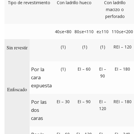
Tipo de revestimiento
Con ladrillo hueco
Con ladrillo
macizo o
perforado
40≤e<80
80≤e<110
e≥110
110≤e<200
(1)
(1)
(1)
REI – 120
Sin revestir
Por la
(1)
EI – 60
EI –
EI – 180
90
cara
expuesta
Enfoscado
Por las
EI – 30
EI – 90
EI –
REI – 180
120
dos
caras