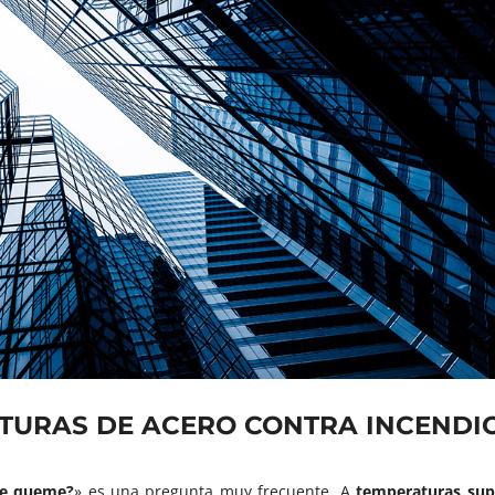
CTURAS DE ACERO CONTRA INCENDI
se queme?
» es una pregunta muy frecuente. A
temperaturas supe