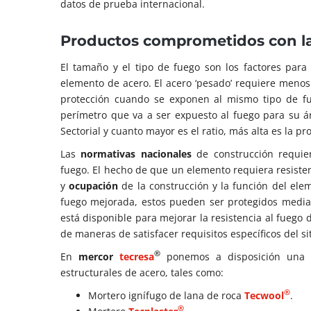
datos de prueba internacional.
Productos comprometidos con la
El tamaño y el tipo de fuego son los factores para
elemento de acero. El acero ‘pesado’ requiere menos 
protección cuando se exponen al mismo tipo de fue
perímetro que va a ser expuesto al fuego para su ár
Sectorial y cuanto mayor es el ratio, más alta es la p
Las
normativas nacionales
de construcción requier
fuego. El hecho de que un elemento requiera resiste
y
ocupación
de la construcción y la función del ele
fuego mejorada, estos pueden ser protegidos media
está disponible para mejorar la resistencia al fuego
de maneras de satisfacer requisitos específicos del sit
®
En
mercor
tecresa
ponemos a disposición una a
estructurales de acero, tales como:
®
Mortero ignífugo de lana de roca
Tecwool
.
®