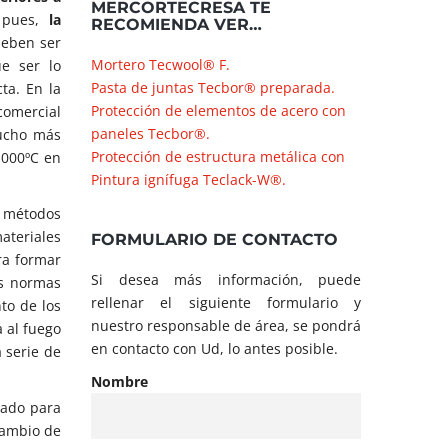
MERCORTECRESA TE
 pues,
la
RECOMIENDA VER…
deben ser
Mortero Tecwool® F.
e ser lo
Pasta de juntas Tecbor® preparada.
ta. En la
Protección de elementos de acero con
 comercial
paneles Tecbor®.
mucho más
Protección de estructura metálica con
.000ºC en
Pintura ignífuga Teclack-W®.
y métodos
materiales
FORMULARIO DE CONTACTO
ra formar
Si desea más información, puede
as normas
rellenar el siguiente formulario y
to de los
nuestro responsable de área, se pondrá
 al fuego
en contacto con Ud, lo antes posible.
 serie de
Nombre
sado para
cambio de