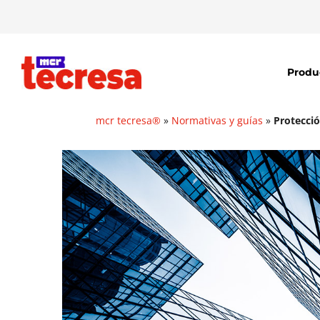
Produ
mcr tecresa®
»
Normativas y guías
»
Protecció