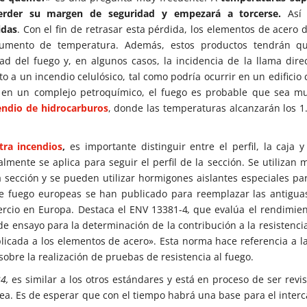
perder su margen de seguridad y empezará a torcerse.
Así
idas
. Con el fin de retrasar esta pérdida, los elementos de acero 
umento de temperatura. Además, estos productos tendrán qu
ad del fuego y, en algunos casos, la incidencia de la llama direc
to a un incendio celulósico, tal como podría ocurrir en un edificio
do en un complejo petroquímico, el fuego es probable que sea 
endio de hidrocarburos
, donde las temperaturas alcanzarán los 1
tra incendios
,
es importante distinguir entre el perfil, la caja 
lmente se aplica para seguir el perfil de la sección. Se utilizan 
sección y se pueden utilizar hormigones aislantes especiales pa
de fuego europeas se han publicado para reemplazar las antigu
mercio en Europa. Destaca el ENV 13381-4
,
que evalúa el rendimien
e ensayo para la determinación de la contribución a la resistencia
plicada a los elementos de acero». Esta norma hace referencia a la
bre la realización de pruebas de resistencia al fuego.
4,
es similar a los otros estándares y está en proceso de ser revi
a. Es de esperar que con el tiempo habrá una base para el inter