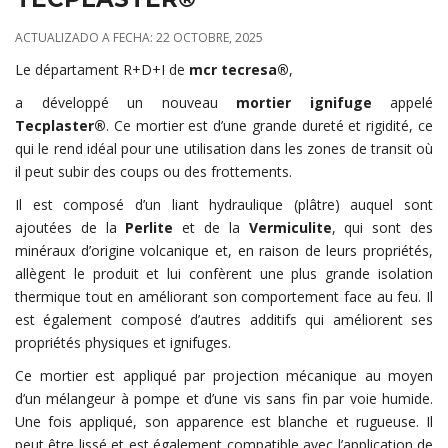
ACTUALIZADO A FECHA: 22 OCTOBRE, 2025
Le départament R+D+I de
mcr tecresa®
,
a développé un nouveau
mortier ignifuge
appelé
Tecplaster®
. Ce mortier est d’une grande dureté et rigidité, ce
qui le rend idéal pour une utilisation dans les zones de transit où
il peut subir des coups ou des frottements.
Il est composé d’un liant hydraulique (plâtre) auquel sont
ajoutées de la
Perlite
et de la
Vermiculite
, qui sont des
minéraux d’origine volcanique et, en raison de leurs propriétés,
allègent le produit et lui confèrent une plus grande isolation
thermique tout en améliorant son comportement face au feu. Il
est également composé d’autres additifs qui améliorent ses
propriétés physiques et ignifuges.
Ce mortier est appliqué par projection mécanique au moyen
d’un mélangeur à pompe et d’une vis sans fin par voie humide.
Une fois appliqué, son apparence est blanche et rugueuse. Il
peut être lissé et est également compatible avec l’application de