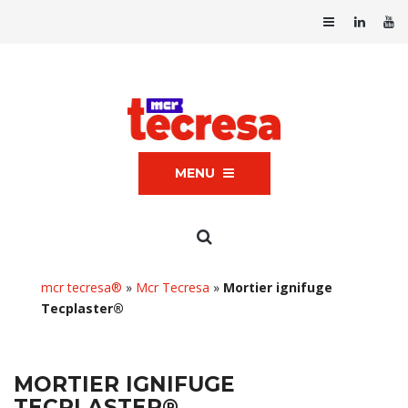
MENU
mcr tecresa®
»
Mcr Tecresa
»
Mortier ignifuge
Tecplaster®
MORTIER IGNIFUGE
TECPLASTER®