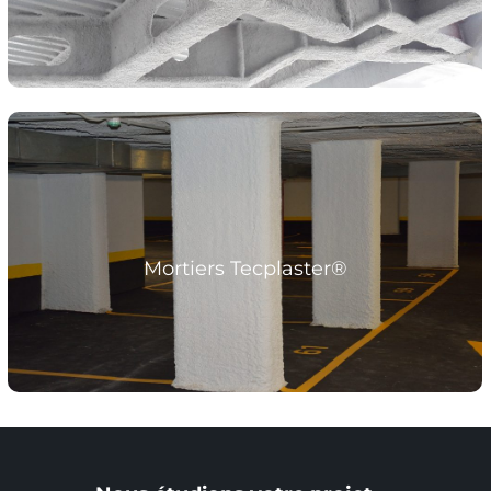
Mortier de bas de plâtre, perlite et vermiculite
Composants qui dotent d’une grande protection contre le
feu.
Mortiers Tecplaster®
Plus d’informations