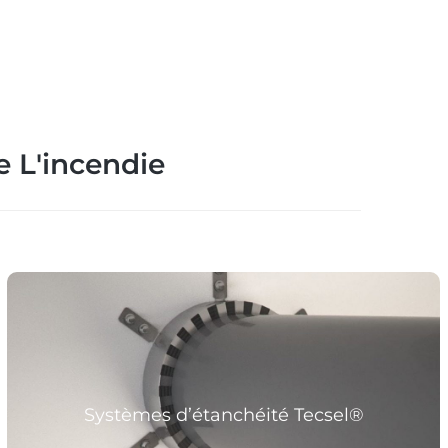
e L'incendie
Avoid fire propagation in compartments
Systèmes d’étanchéité Tecsel®
Plus d’informations