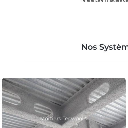
référence en matière de 
Nos Système
Mortier ignifuge en laine de roche projetée
Mortiers Tecwool®
Plus d´informations