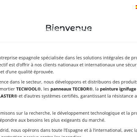
Entreprise
Engagements
Bienvenue
Constructive Solutions
Doc. et Telechargements
treprise espagnole spécialisée dans les solutions intégrales de pr
ectif est d’offrir à nos clients nationaux et internationaux une sécu
et d’une qualité éprouvée.
ience dans le secteur, nous développons et distribuons des produi
 mortier
TECWOOL®
, les
panneaux TECBOR®
, la
peinture ignifu
PLASTER®
et d’autres systèmes certifiés, garantissant la résistance 
 misons sur la recherche, le développement technologique et la pro
épondre aux besoins les plus exigeants du marché.
rid, nous opérons dans toute l’Espagne et à l’international, avec l