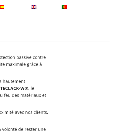
Espanol
Anglais
Portugais
Contact
Blog
otection passive contre
rité maximale grâce à
ts hautement
ge TECLACK-W®
, le
au feu des matériaux et
ximité avec nos clients,
a volonté de rester une