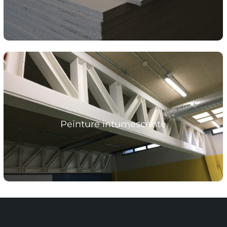
Teclak-W® Peinture intumescent soluble dans
l’eau
Peinture intumescente
Plus d’informations