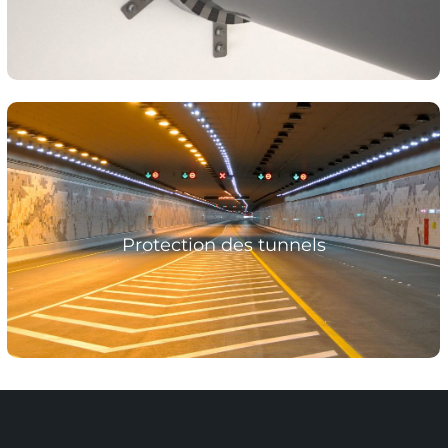
Mortier Tecwool® 825 et Panneaux Tecbor®
Protection des tunnels
Plus d’informations