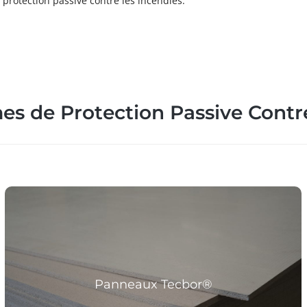
protection passive contre les incendies.
s de Protection Passive Contr
Panneaux ignifuges rigides
Panneaux Tecbor®
Plus d´informations