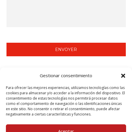
NOUS VOUS RECOMMANDONS DE VOIR…
Gestionar consentimiento
Mortier Tecwool® F.
Para ofrecer las mejores experiencias, utilizamos tecnologías como las
cookies para almacenar y/o acceder a la información del dispositivo. El
Pâte à joints préparée Tecbor®.
consentimiento de estas tecnologías nos permitirá procesar datos
Panneaux Tecbor® - Structure métallique.
como el comportamiento de navegación o las identificaciones únicas
Teclack-W® - Protection des éléments en acier (poutres et
en este sitio. No consentir o retirar el consentimiento, puede afectar
piliers).
negativamente a ciertas características y funciones.
Aceptar