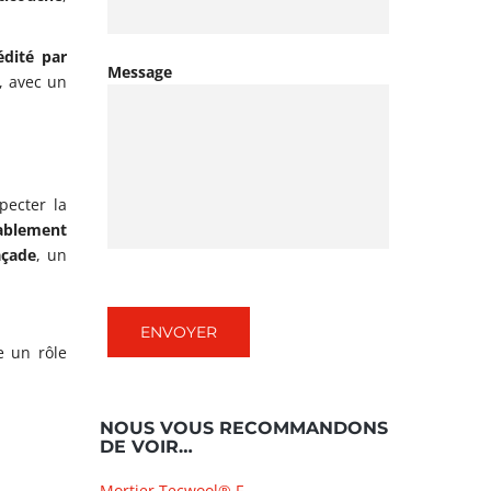
édité par
Message
, avec un
pecter la
ablement
açade
, un
e un rôle
NOUS VOUS RECOMMANDONS
DE VOIR…
Mortier Tecwool® F.