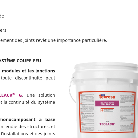
de
iers
tement des joints revêt une importance particulière.
SYSTÈME COUPE-FEU
es modules et les jonctions
toute discontinuité peut
®
CLACK
G
, une solution
t la continuité du système
monocomposant à base
’incendie des structures, et
’installations et des joints