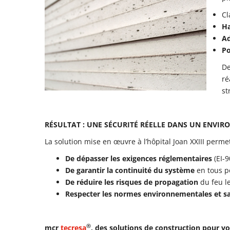
Cl
Ha
A
Po
De
ré
st
RÉSULTAT : UNE SÉCURITÉ RÉELLE DANS UN ENVI
La solution mise en œuvre à l’hôpital Joan XXIII permet
De dépasser les exigences réglementaires
(EI-9
De garantir la continuité du système
en tous p
De réduire les risques de propagation
du feu le
Respecter les normes environnementales et sa
®
mcr
tecresa
, des solutions de construction pour vo