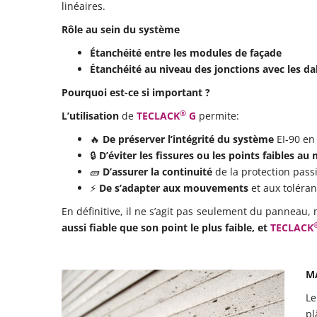
linéaires.
Rôle au sein du système
Étanchéité entre les modules de façade
Étanchéité au niveau des jonctions avec les da
Pourquoi est-ce si important ?
®
L’utilisation
de
TECLACK
G
permite:
🔥
De préserver l’intégrité du système
EI-90 en 
🔒
D’éviter les fissures ou les points faibles au 
🧱
D’assurer la continuité
de la protection pass
⚡
De s’adapter aux mouvements
et aux toléra
En définitive, il ne s’agit pas seulement du panneau, 
aussi fiable que son point le plus faible, et
TECLACK
MA
Le
pl