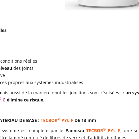
lles
conditions réelles
niveau
des joints
ive
nces propres aux systèmes industrialisés
mais aussi de la manière dont les jonctions sont réalisées :
: un sy
®
G
élimine ce risque
.
®
TÉRIAU DE BASE :
TECBOR
PYL F
DE 13 mm
®
 système est complété par le
Panneau
TECBOR
PYL F
, une so
âtre laminé renforcé de fibres de verre et d’additifs ignifuges.