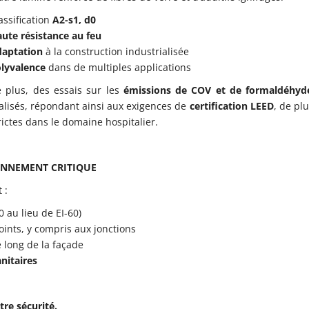
assification
A2-s1, d0
ute résistance au feu
daptation
à la construction industrialisée
lyvalence
dans de multiples applications
 plus, des essais sur les
émissions de COV et de formaldéhy
alisés, répondant ainsi aux exigences de
certification LEED
, de pl
rictes dans le domaine hospitalier.
RONNEMENT CRITIQUE
 :
0 au lieu de EI-60)
oints, y compris aux jonctions
 long de la façade
nitaires
tre sécurité.