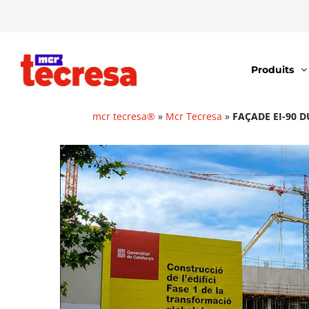
Produits
mcr tecresa®
»
Mcr Tecresa
»
FAÇADE EI-90 