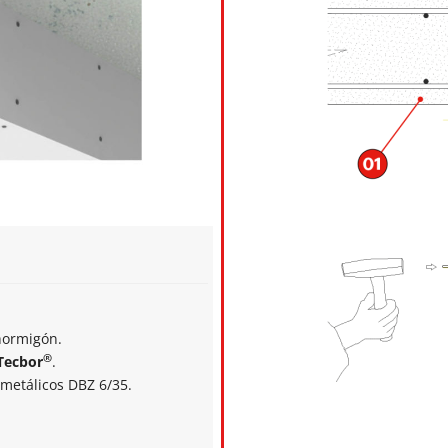
hormigón.
®
Tecbor
.
metálicos DBZ 6/35.