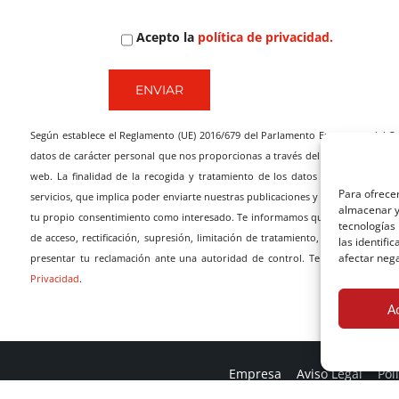
Acepto la
política de privacidad.
Según establece el Reglamento (UE) 2016/679 del Parlamento Europeo y del Co
datos de carácter personal que nos proporcionas a través del presente formu
web. La finalidad de la recogida y tratamiento de los datos personales que
Para ofrecer
servicios, que implica poder enviarte nuestras publicaciones y ofertas, promocio
almacenar y/
tu propio consentimiento como interesado. Te informamos que los datos que no
tecnologías
de acceso, rectificación, supresión, limitación de tratamiento, portabilidad
las identifi
afectar nega
presentar tu reclamación ante una autoridad de control. Te sugerimos que 
Privacidad
.
A
Empresa
Aviso Legal
Pol