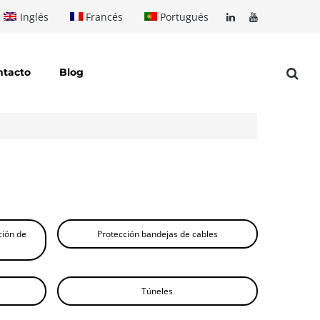
Inglés
Francés
Portugués
ntacto
Blog
ción de
Protección bandejas de cables
Túneles