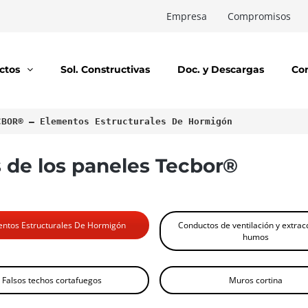
Empresa
Compromisos
ctos
Sol. Constructivas
Doc. y Descargas
Co
CBOR® – Elementos Estructurales De Hormigón
s de los paneles Tecbor®
ntos Estructurales De Hormigón
Conductos de ventilación y extrac
humos
Falsos techos cortafuegos
Muros cortina