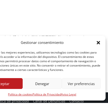
nsejo, de 27 de abril de 2016, MCR TECRESA, S.L. te informa que los
Gestionar consentimiento
lario serán tratados por nuestra compañía como responsable de esta
 te solicitamos es para poder registrarte como usuario de nuestros
 las mejores experiencias, utilizamos tecnologías como las cookies para
nes de productos y/o servicios. La legitimación se realiza a través de
o acceder a la información del dispositivo. El consentimiento de estas
s facilitas no serán cedidos a terceros. Podrás ejercer tus derechos
 nos permitirá procesar datos como el comportamiento de navegación o
 y olvido de los datos en rgpd@mcrtecresa.com así como el derecho a
caciones únicas en este sitio. No consentir o retirar el consentimiento, puede
tivamente a ciertas características y funciones.
amplíes la información adicional y detallada en nuestra
Política de
ceptar
Denegar
Ver preferencias
Política de cookies
Política de Privacidad
Aviso Legal
ítica de privacidad
Canal de Denuncias
Contacto