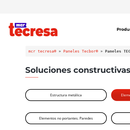
Produ
mcr tecresa®
 » 
Paneles Tecbor®
 » 
Paneles TE
Soluciones constructiva
Estructura metálica
Eleme
Elementos no portantes. Paredes