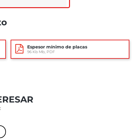
to
Espesor mínimo de placas
96 Kb Mb, PDF
ERESAR
: