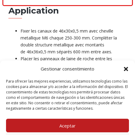
Application
Fixer les canaux de 46x30x0,5 mm avec cheville
metallique M6 chaque 250-300 mm. Compléter la
double structure metallique avec montants
de 46x36x0,5 mm séparés 600 mm entre axes.
Placer les panneaux de laine de roche entre les
montants. Ci-après fixer les deux couches de panneaux
Gestionar consentimiento
Tecbor® Y de 25mm des deux côtés avec vis
autotaradeuses de 3,5×35 mm chaque 200-250 mm.
Para ofrecer las mejores experiencias, utilizamos tecnologías como las
Pour finir, couvir les joints entre les panneaux et les
cookies para almacenar y/o acceder a la información del dispositivo. El
consentimiento de estas tecnologías nos permitirá procesar datos
têstes des vis avec
pâte à joints Tecbor®
.
como el comportamiento de navegación o las identificaciones únicas
en este sitio. No consentir o retirar el consentimiento, puede afectar
negativamente a ciertas características y funciones.
Documentation
Aceptar