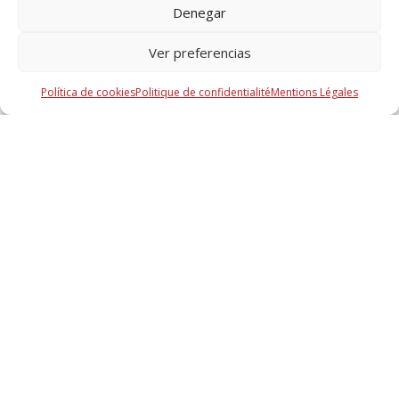
Denegar
Solution
Ver preferencias
397 Kb, PDF
Política de cookies
Politique de confidentialité
Mentions Légales
Avec-vous des questions?
CONTACTEZ-NOUS
Mcr Tecresa, S.L. Copyright 2025©
Entreprise
Mentions Légales
Politique de confidentialité
Contact