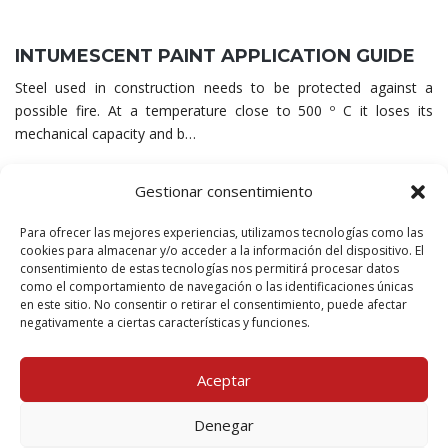
INTUMESCENT PAINT APPLICATION GUIDE
Steel used in construction needs to be protected against a
possible fire. At a temperature close to 500 º C it loses its
mechanical capacity and b…
Gestionar consentimiento
Para ofrecer las mejores experiencias, utilizamos tecnologías como las
STEEL STRUCTURES FIRE PROTECTION
cookies para almacenar y/o acceder a la información del dispositivo. El
consentimiento de estas tecnologías nos permitirá procesar datos
“Why protect steel from fire as it doesn’t burn?”
is an
como el comportamiento de navegación o las identificaciones únicas
often asked question.
At temperatures above 550 Celsius
en este sitio. No consentir o retirar el consentimiento, puede afectar
steel und
…
negativamente a ciertas características y funciones.
Aceptar
Denegar