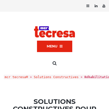
MENU
mcr tecresa®
»
Solutions Constructives
»
Réhabilitati
SOLUTIONS
CONSTRUCTIVES POUR