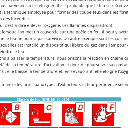
ous parvenons à les éloigner, il est probable que le feu se retrouv
est la technique employée pour former des coupe-feux dans les forê
on des incendies.
, c’est-à-dire enlever l’oxygène. Les flammes disparaitront
lorsque l’on met un couvercle sur une poêle en feu. Il peut y avoi
e le feu ne pourra pas survivre. Un autre exemple sont les cuisin
squelles est installé un dispositif qui libère du gaz dans l’air pour
eindre le feu.
ns à baisser la température, nous brisons la réaction en chaîne q
là de sa température d’activation et donc de poursuivre sa combu
 : elle baisse la température et, en s’évaporant, elle éloigne l’oxy
 montre les principaux types d’extincteurs et leur pertinence selon