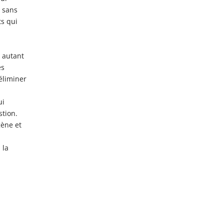
e sans
ts qui
r autant
es
 éliminer
ui
stion.
gène et
 la