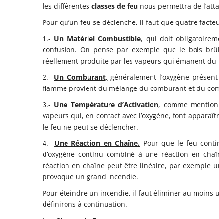
les différentes
classes de feu
nous permettra de l’atta
Pour qu’un feu se déclenche, il faut que quatre facteu
1.-
Un Matériel Combustible
, qui doit obligatoir
confusion. On pense par exemple que le bois brûl
réellement produite par les vapeurs qui émanent du b
2.-
Un Comburant
,
généralement l’oxygène présent d
flamme provient du mélange du comburant et du com
3.-
Une Température d’Activation
, comme mentionn
vapeurs qui, en contact avec l’oxygène, font apparaî
le feu ne peut se déclencher.
4.-
Une Réaction en Chaîne.
Pour que le feu contin
d’oxygène continu combiné à une réaction en chaî
réaction en chaîne peut être linéaire, par exemple
provoque un grand incendie.
Pour éteindre un incendie, il faut éliminer au moins 
définirons à continuation.