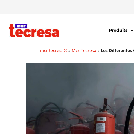
Produits
mcr tecresa®
»
Mcr Tecresa
»
Les Différentes