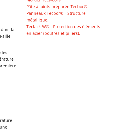
Pâte à joints préparée Tecbor®.
:
Panneaux Tecbor® - Structure
métallique.
Teclack-W® - Protection des éléments
 dont la
en acier (poutres et piliers).
Paille,
 des
érature
 première
érature
 une