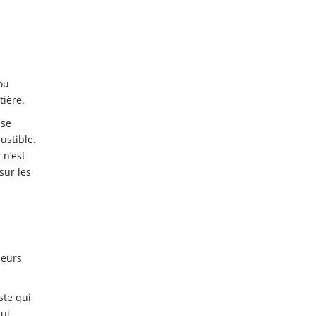
ou
tière.
sse
ustible.
 n’est
sur les
heurs
ste qui
qui