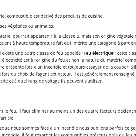
ériel combustible est dérivé des produits de cuisine.
sses végétales ou animales.
tériel pourrait appartenir à la Classe B, mais son origine végétale 
quent à haute température fait qu’il mérite une catégorie à part en
l existe une autre classe de feu appelée “
Feu électrique
”, cette cla
l’électricité est à l’origine du feu et non la nature du matériel comb
tre présente lors d’un incendie et toujours essayer de la couper. S’il
 lors du choix de l’agent extincteur. Il est généralement renseigné 
ité et à quel rang de voltage ils peuvent s’utiliser.
ent le feu. Il faut éliminer au moins un des quatre facteurs déclenc
article.
sque nous sommes face à un incendie nous oublions parfois ce ge
 incendie, il faut regarder les combustibles présents près du feu 