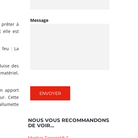
Message
 prêter à
 elle est
 feu : La
duise des
matériel,
un apport
ur. Cette
allumette
NOUS VOUS RECOMMANDONS
DE VOIR…
Mortier Tecwool® F.