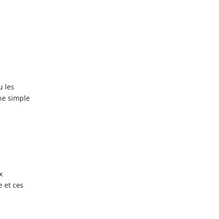
u les
ne simple
x
e et ces