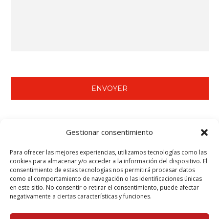
NOUS VOUS RECOMMANDONS DE VOIR…
Gestionar consentimiento
Mortier Tecwool® F.
Para ofrecer las mejores experiencias, utilizamos tecnologías como las
Pâte à joints préparée Tecbor®.
cookies para almacenar y/o acceder a la información del dispositivo. El
consentimiento de estas tecnologías nos permitirá procesar datos
Panneaux Tecbor® - Structure métallique.
como el comportamiento de navegación o las identificaciones únicas
Teclack-W® - Protection des éléments en acier (poutres et
en este sitio. No consentir o retirar el consentimiento, puede afectar
piliers).
negativamente a ciertas características y funciones.