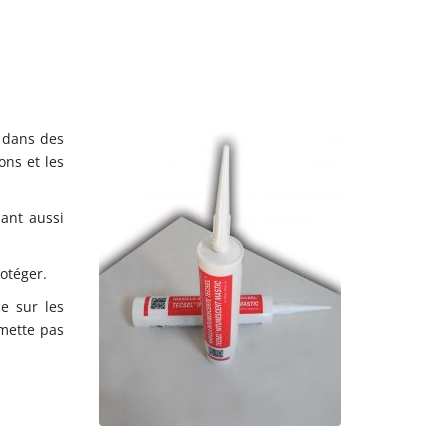
s dans des
ons et les
nant aussi
otéger.
ce sur les
smette pas