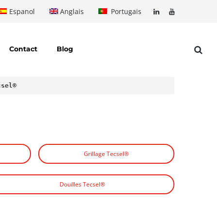
Espanol
Anglais
Portugais
Contact
Blog
csel®
Grillage Tecsel®
Douilles Tecsel®