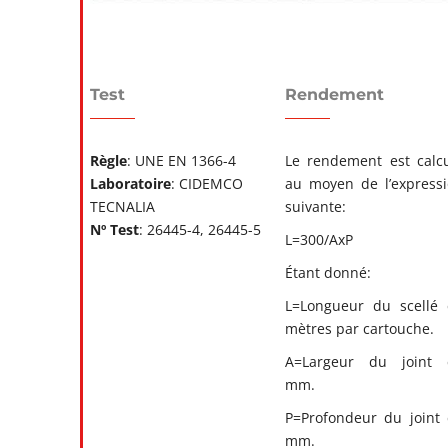
Test
Rendement
Règle
: UNE EN 1366-4
Le rendement est calc
Laboratoire
: CIDEMCO
au moyen de l’express
TECNALIA
suivante:
Nº Test
: 26445-4, 26445-5
L=300/AxP
Étant donné:
L=Longueur du scellé
mètres par cartouche.
A=Largeur du joint 
mm.
P=Profondeur du joint
mm.