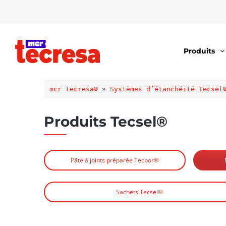
Produits
mcr tecresa®
 » 
Systèmes d’étanchéité Tecsel
Produits Tecsel®
Pâte à joints préparée Tecbor®
Sachets Tecsel®