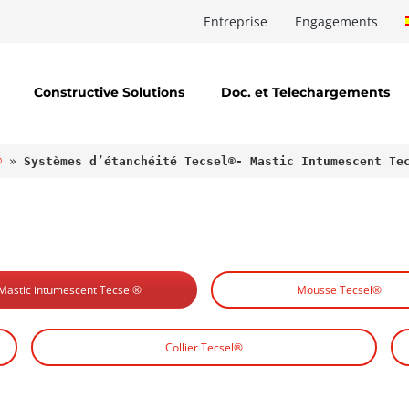
Entreprise
Engagements
Constructive Solutions
Doc. et Telechargements
®
 » 
Systèmes d’étanchéité Tecsel®- Mastic Intumescent Te
Mastic intumescent Tecsel®
Mousse Tecsel®
Collier Tecsel®