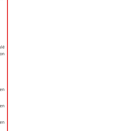
ulé
ion
 en
en
 en