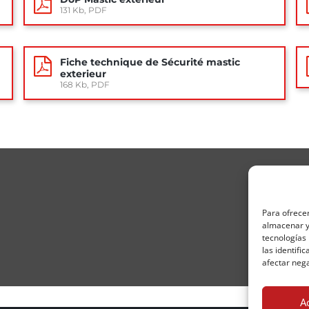
131 Kb, PDF
Fiche technique de Sécurité mastic
exterieur
168 Kb, PDF
Para ofrecer
almacenar y/
tecnologías
las identifi
afectar nega
A