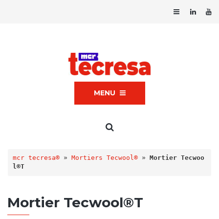
MENU
mcr tecresa®
 » 
Mortiers Tecwool®
 » 
Mortier Tecwoo
l®T
Mortier Tecwool®T