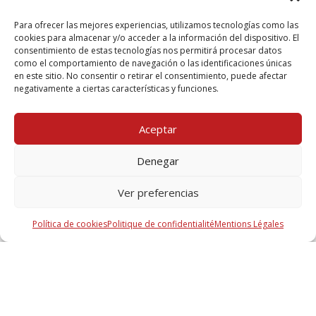
Para ofrecer las mejores experiencias, utilizamos tecnologías como las
cookies para almacenar y/o acceder a la información del dispositivo. El
consentimiento de estas tecnologías nos permitirá procesar datos
como el comportamiento de navegación o las identificaciones únicas
Documentation
en este sitio. No consentir o retirar el consentimiento, puede afectar
negativamente a ciertas características y funciones.
Aceptar
Fiche téléchargeable de la solution
351 Kb, PDF
Denegar
Ver preferencias
Avez-vous des questions?
Política de cookies
Politique de confidentialité
Mentions Légales
CONTACTEZ-NOUS